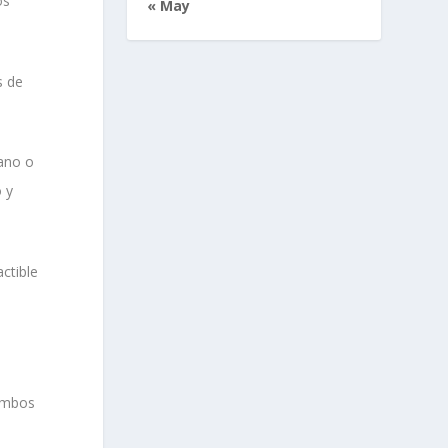
os
« May
s de
lano o
o y
ctible
 ambos