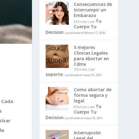
Consecuencias de
Interrumpir un
Embarazo
Tu
812 vistas
|
por
Cuerpo Tu
Decision
|
publicado el febrero 17, 2016
5 mejores
Clinicas Legales
para Abortar en
Cdmx
722 vistas
|
por
soporte
|
publicado el mayo 31, 2021
Como abortar de
forma segura y
legal
. Cada
Tu
673 vistas
|
por
s
Cuerpo Tu
Decision
|
publicado el mayo 25, 2021
cisar
la
Interrupción
Legal del