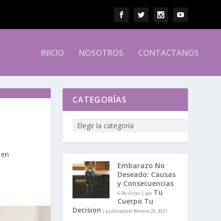
INICIO
NOSOTROS
CONTACTANOS
CATEGORÍAS
 en
Embarazo No
Deseado: Causas
y Consecuencias
Tu
6.9k vistas
|
por
Cuerpo Tu
Decision
|
publicado el febrero 25, 2021