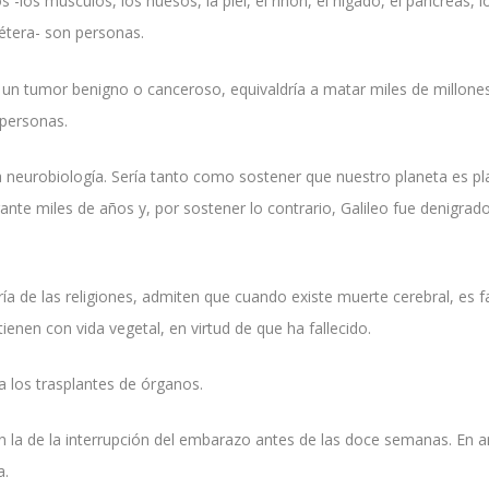
-los músculos, los huesos, la piel, el riñón, el hígado, el páncreas, l
cétera- son personas.
de un tumor benigno o canceroso, equivaldría a matar miles de millone
 personas.
la neurobiología. Sería tanto como sostener que nuestro planeta es p
ante miles de años y, por sostener lo contrario, Galileo fue denigrad
ía de las religiones, admiten que cuando existe muerte cerebral, es fa
ienen con vida vegetal, en virtud de que ha fallecido.
a los trasplantes de órganos.
con la de la interrupción del embarazo antes de las doce semanas. En
a.