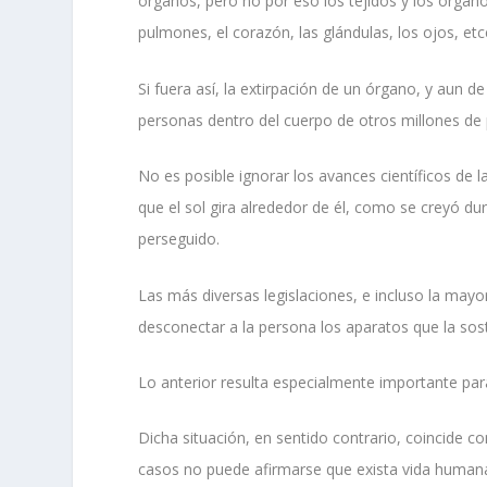
órganos, pero no por eso los tejidos y los órganos 
pulmones, el corazón, las glándulas, los ojos, et
Si fuera así, la extirpación de un órgano, y aun 
personas dentro del cuerpo de otros millones de
No es posible ignorar los avances científicos de 
que el sol gira alrededor de él, como se creyó dur
perseguido.
Las más diversas legislaciones, e incluso la mayor
desconectar a la persona los aparatos que la sost
Lo anterior resulta especialmente importante par
Dicha situación, en sentido contrario, coincide 
casos no puede afirmarse que exista vida human