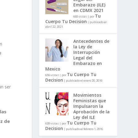
Embarazo (ILE)
en CDMX 2021
Tu
668 vistas
|
por
Cuerpo Tu Decision
|
publicado el
abril 22, 2021
Antecedentes de
ón
la Ley de
Interrupción
a
Legal del
Embarazo en
Mexico
Tu Cuerpo Tu
656 vistas
|
por
Decision
|
publicado el enero 20, 2016
un ser
Movimientos
Feministas que
Impulsaron la
las
Aprobación de la
Ley del ILE
az de
Tu Cuerpo Tu
639 vistas
|
por
Decision
|
publicado el febrero 1, 2016