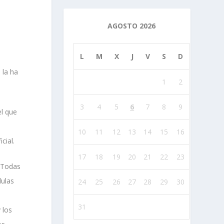
AGOSTO 2026
L
M
X
J
V
S
D
 la ha
1
2
3
4
5
6
7
8
9
el que
10
11
12
13
14
15
16
cial.
17
18
19
20
21
22
23
. Todas
lulas
24
25
26
27
28
29
30
31
 los